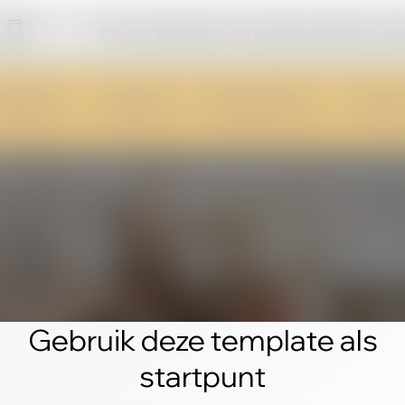
Klik op 'Bewerken' om je eigen website te m
Gebruik deze template als
startpunt