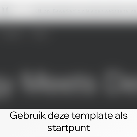
Klik op 'Bewerken' om je eigen website te m
Gebruik deze template als
startpunt