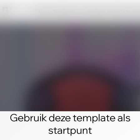
Klik op 'Bewerken' om je eigen website te m
Gebruik deze template als
startpunt