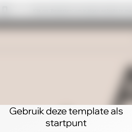
Klik op 'Bewerken' om je eigen website te m
Gebruik deze template als
startpunt