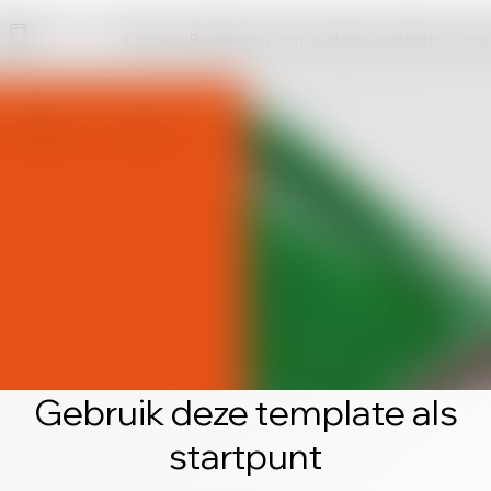
Klik op 'Bewerken' om je eigen website te m
Gebruik deze template als
startpunt