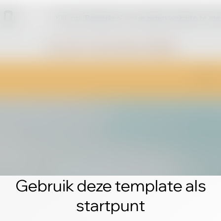
Klik op 'Bewerken' om je eigen website te m
Gebruik deze template als
startpunt