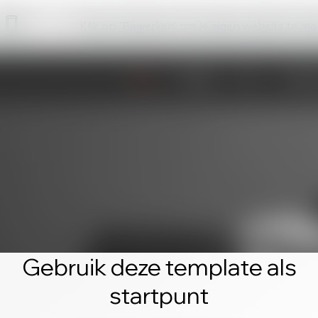
Klik op 'Bewerken' om je eigen website te m
Gebruik deze template als
startpunt