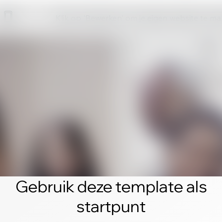
Klik op 'Bewerken' om je eigen website te m
Gebruik deze template als
startpunt