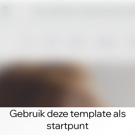
Klik op 'Bewerken' om je eigen website te m
Gebruik deze template als
startpunt