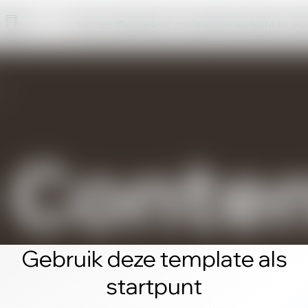
Klik op 'Bewerken' om je eigen website te m
Gebruik deze template als
startpunt