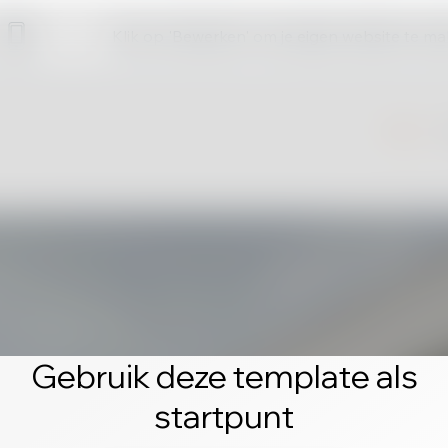
Klik op 'Bewerken' om je eigen website te m
Gebruik deze template als
startpunt