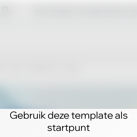
Klik op 'Bewerken' om je eigen website te m
Gebruik deze template als
startpunt