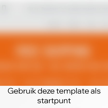
Klik op 'Bewerken' om je eigen website te m
Gebruik deze template als
startpunt