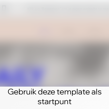
Klik op 'Bewerken' om je eigen website te m
Gebruik deze template als
startpunt