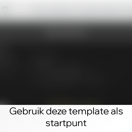
Klik op 'Bewerken' om je eigen website te m
Gebruik deze template als
startpunt