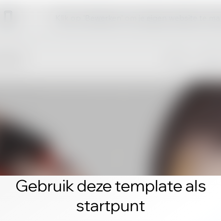
Klik op 'Bewerken' om je eigen website te m
Gebruik deze template als
startpunt