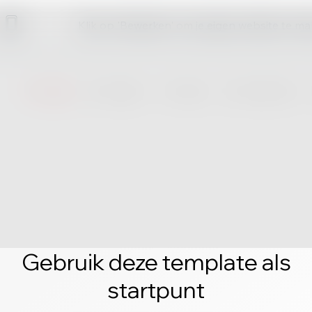
Klik op 'Bewerken' om je eigen website te m
Gebruik deze template als
startpunt