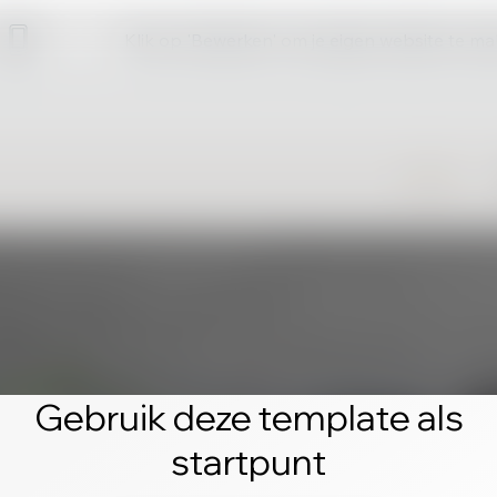
Klik op 'Bewerken' om je eigen website te m
Gebruik deze template als
startpunt