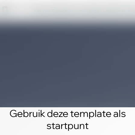
Klik op 'Bewerken' om je eigen website te m
Gebruik deze template als
startpunt