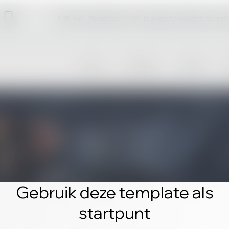
Klik op 'Bewerken' om je eigen website te m
Gebruik deze template als
startpunt