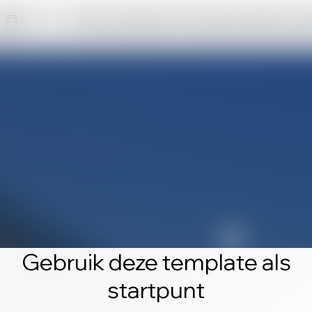
Klik op 'Bewerken' om je eigen website te m
Gebruik deze template als
startpunt