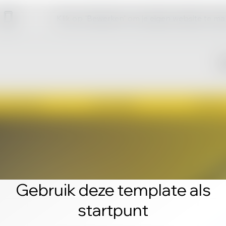
Klik op 'Bewerken' om je eigen website te m
Gebruik deze template als
startpunt