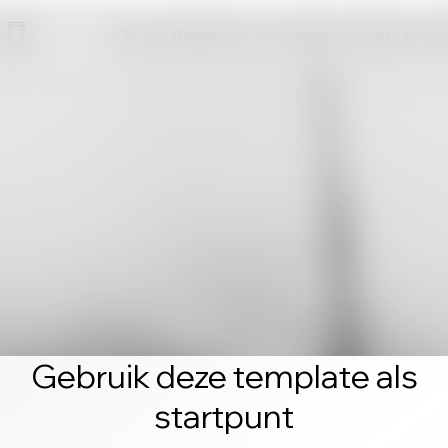
Klik op 'Bewerken' om je eigen website te m
Gebruik deze template als
startpunt