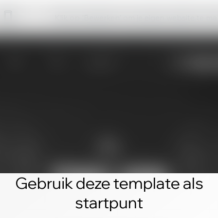
Klik op 'Bewerken' om je eigen website te m
Gebruik deze template als
startpunt