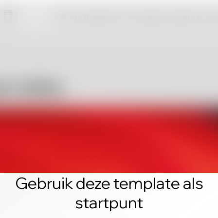
Klik op 'Bewerken' om je eigen website te m
Gebruik deze template als
startpunt