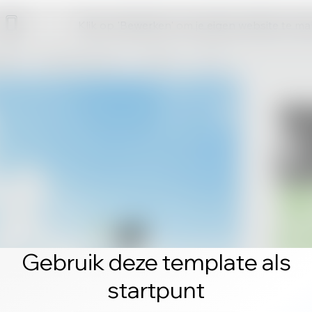
Klik op 'Bewerken' om je eigen website te m
Gebruik deze template als
startpunt