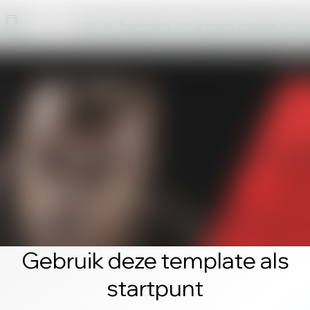
Klik op 'Bewerken' om je eigen website te m
Gebruik deze template als
startpunt