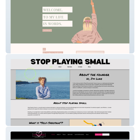
Everyday im shufflin
Stopplayingsmall