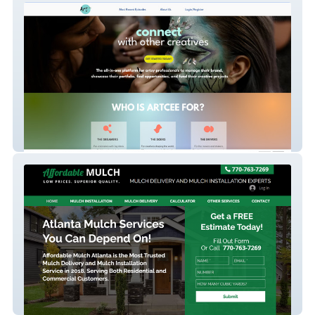
ArtCee
new-affordable-site