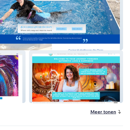
ield Hydrotherapy
The Rootmaster
Meer tonen