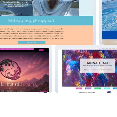
Bowesf
dass
Hannah Jago