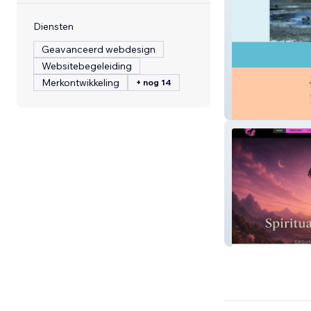
Diensten
Geavanceerd webdesign
Websitebegeleiding
Merkontwikkeling
+ nog 14
Linda Barbour
Spiritual but Ba