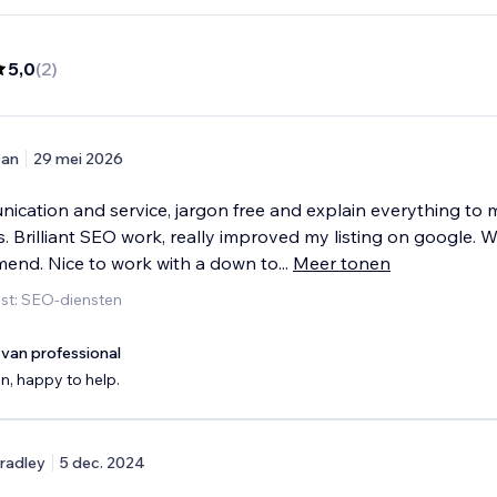
5,0
(
2
)
an
29 mei 2026
ication and service, jargon free and explain everything to 
 Brilliant SEO work, really improved my listing on google. 
nd. Nice to work with a down to
...
Meer tonen
st: SEO-diensten
van professional
, happy to help.
radley
5 dec. 2024