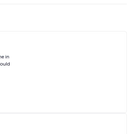
me in
Would