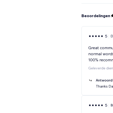
Beoordelingen
5
D
Great commun
normal words.
100% recomme
Geleverde dien
Antwoord 
Thanks Dan
5
B