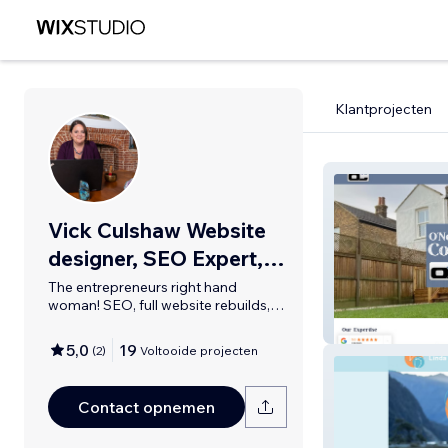
Klantprojecten
Vick Culshaw Website
designer, SEO Expert,
Anya Kilsha LTD
The entrepreneurs right hand
woman! SEO, full website rebuilds,
UK Based
Oc Constructio
5,0
19
(
2
)
Voltooide projecten
Contact opnemen