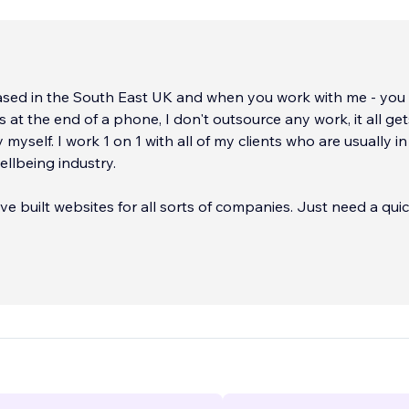
based in the South East UK and when you work with me - you
 clients who are usually in the
wellbeing industry.
ilt websites for all sorts of companies. Just need a quick
check over of your site? Not sure about SEO? Finish off your website
...