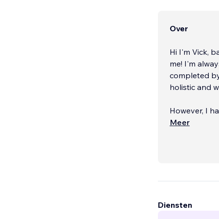
Over
Hi I'm Vick, 
me! I'm always at the end of a phone, I don't outsource any work, it all gets
completed by myself. I work 1 on 1 with all of my
holistic and 
However, I have bu
Meer
Diensten