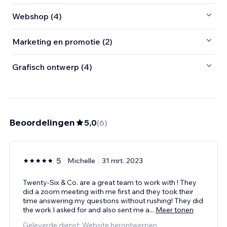
Webshop (4)
Marketing en promotie (2)
Grafisch ontwerp (4)
Beoordelingen
5,0
(
6
)
5
Michelle
31 mrt. 2023
Twenty-Six & Co. are a great team to work with ! They
did a zoom meeting with me first and they took their
time answering my questions without rushing! They did
the work I asked for and also sent me a
...
Meer tonen
Geleverde dienst: Website herontwerpen