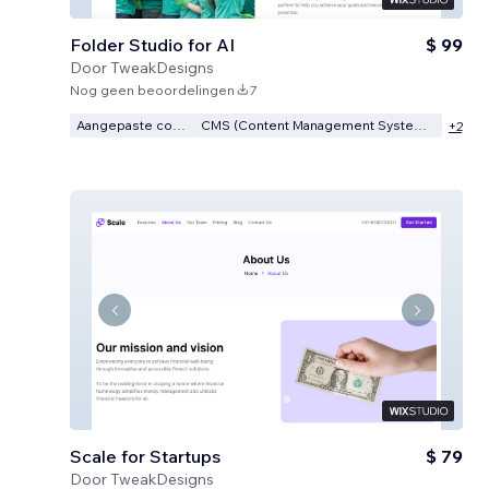
Folder Studio for AI
$ 99
Door
TweakDesigns
Nog geen beoordelingen
7
Aangepaste code
CMS (Content Management Systeem)
+
2
Scale for Startups
$ 79
Door
TweakDesigns