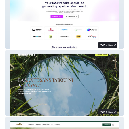
TweakDesigns
Bonne Dose