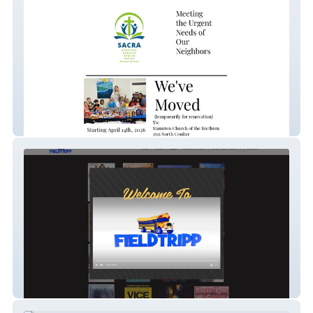
Staunton Augusta Chu
Fieldtripp