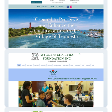
TequestaCivicAssoc
Wycliffe Charities