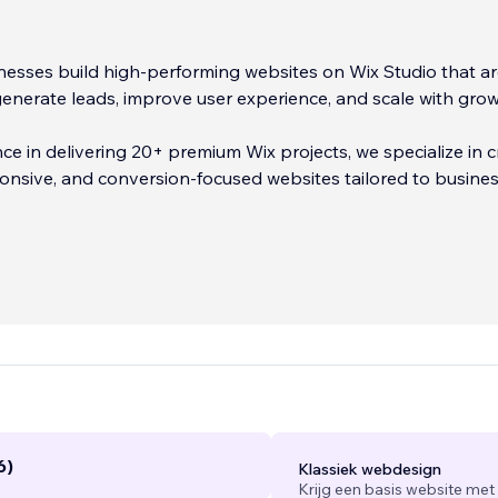
esses build high-performing websites on Wix Studio that a
enerate leads, improve user experience, and scale with grow
ce in delivering 20+ premium Wix projects, we specialize in c
nsive, and conversion-focused websites tailored to busine
 includes custom development using Velo (Wix), API integrat
ms, and dynamic content solutions ensuring your website i
appealing but also functionally powerful.
...
6)
Klassiek webdesign
Krijg een basis website met