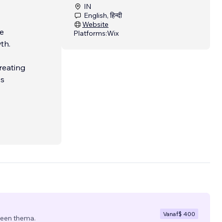
IN
English, हिन्दी
Website
re
Platforms:
Wix
th.
reating
ss
ions,
s not
Vanaf
$ 400
 een thema.