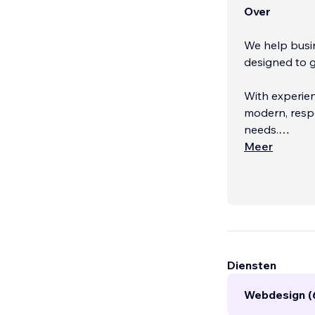
Over
We help busin
designed to g
With experien
modern, respo
needs.
Meer
Our expertise
booking syste
just visually 
Diensten
Webdesign (