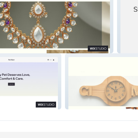
llery
Strengt
Wall Tick