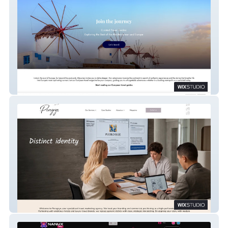
ElJourney
Peregryn Agency