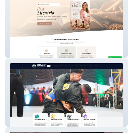
Fafafeno
CBJJU