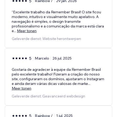
5
Rainbow /
29 jan. 2026
“Excelente trabalho da Remember Brasil! O site ficou
moderno, intuitivo e visualmente muito apelativo. A
navegação é simples, o design transmite
profissionalismo e a comunicação da marca está clara
e
...
Meer tonen
Geleverde dienst: Website herontwerpen
5
Marcelo
26 jul. 2025
Gostaria de agradecer à equipe da Remember Brasil
pelo excelente trabalho! Fizeram a criação do nosso
site, configuraram os domínios, ajustaram o Instagram
e ainda deram várias dicas valiosas de marke
...
Meer tonen
Geleverde dienst: Geavanceerd webdesign
5
Rainbow /
1 jul. 2025