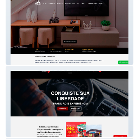
Projla Arquitetura
Benevides AutoEscola