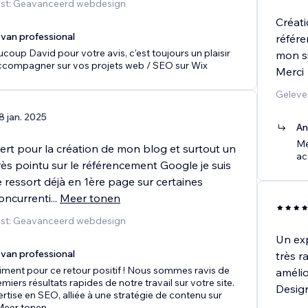
nst: Geavanceerd webdesign
Créati
van professional
référe
coup David pour votre avis, c'est toujours un plaisir
mon si
ccompagner sur vos projets web / SEO sur Wix
Merci
Geleve
8 jan. 2025
An
Me
ert pour la création de mon blog et surtout un
ac
très pointu sur le référencement Google je suis
ite ressort déjà en 1ère page sur certaines
oncurrenti
...
Meer tonen
nst: Geavanceerd webdesign
Un exp
van professional
très r
niment pour ce retour positif ! Nous sommes ravis de
amélio
emiers résultats rapides de notre travail sur votre site.
Design
rtise en SEO, alliée à une stratégie de contenu sur
Meer tonen