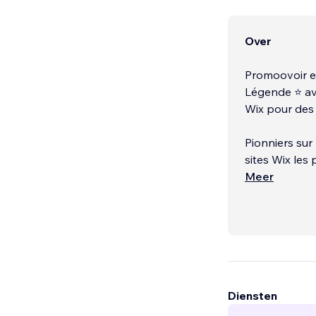
Over
Promoovoir es
Légende ⭐️ av
Wix pour des 
Pionniers sur
sites Wix les
se positionne
Meer
concurrentiell
équipe d'exper
la refonte de
référencement
Gemini, Perpl
Paris sur Goog
référencement
Diensten