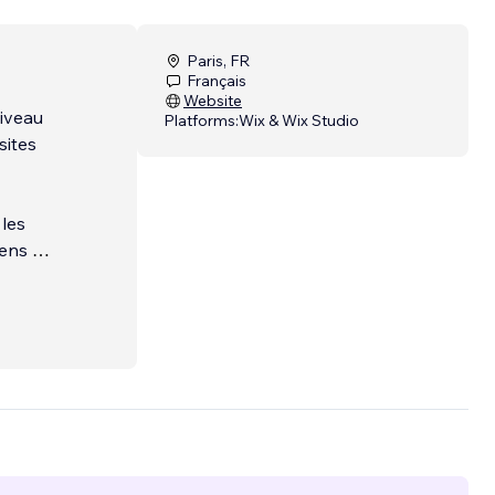
Paris, FR
Français
Website
niveau
Platforms:
Wix & Wix Studio
sites
 les
iens et
plus
e
tudio,
T,
O à