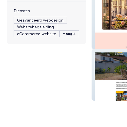
Diensten
Geavanceerd webdesign
Websitebegeleiding
eCommerce-website
+ nog 4
LAVISTA - Agenc
Les Maisons de 