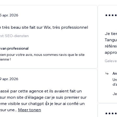
5 apr. 2026
 très beau site fait sur Wix, très professionnel
Je tie
st: SEO-diensten
Tanguy
référe
van professional
approc
en pour votre avis, nous sommes ravis que le site
ienne !
Geleve
An
9 apr. 2026
Un
d'
passé par cette agence et ils avaient fait un
Je
 sur mon site d'élagage car je suis premier sur
e visible sur chatgpt 👍 je leur ai confié un
 sur une
...
Meer tonen