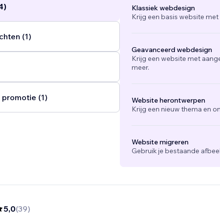
4)
Klassiek webdesign
ndra
Krijg een basis website met
e l'agence Promoovoir
...
chten (1)
Geavanceerd webdesign
Krijg een website met aang
meer.
 promotie (1)
Website herontwerpen
Krijg een nieuw thema en on
Website migreren
Gebruik je bestaande afbee
5,0
(
39
)