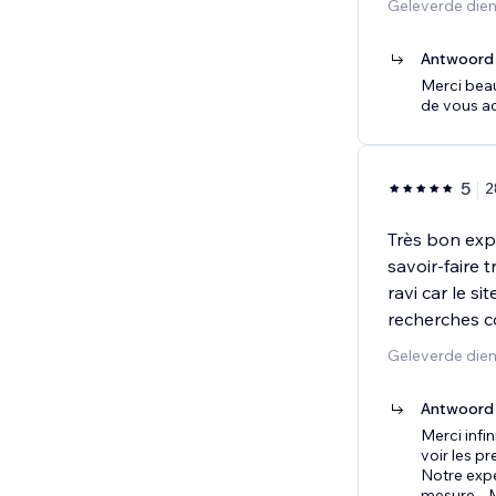
Geleverde die
Antwoord 
Merci beau
de vous a
5
2
Très bon exp
savoir-faire 
ravi car le s
recherches c
Geleverde die
Antwoord 
Merci infi
voir les pr
Notre expe
mesure
...