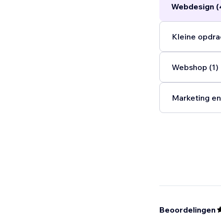
Webdesign (
Tanguy & Sa
Fondateurs d
Kleine opdra
Webshop (1)
Marketing en
Beoordelingen