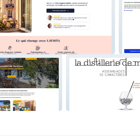
e immobilière à Paris
Apéro D
Nathalie
La Distillerie de mots