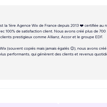
t la 1ère Agence Wix de France depuis 2013 ❤️ certifiée au 
ec 100% de satisfaction client. Nous avons créé plus de 700 
clients prestigieux comme Allianz, Accor et le groupe EDF.
 Wix (souvent copiés mais jamais égalés 😉), nous avons créé
 plus performants, qui génèrent des clients et revenus quotid
nt sur Google et les IA sur les mots-clés et thématiques les 
es (serruriers, assurances, formations, luxe, immobilier). Notr
ts Wix (les meilleurs) réalise la création de sites Wix & Wix S
 sites Wix, la migration depuis d'autres CMS ou encore le
 SEO & GEO de votre site Wix sur Google et les IA (ChatGP
exity, Claude...). Promoovoir est également la 1ère agence SE
le - et c'est vérifiable (comme quoi Wix est excellent pour le
 naturel 😉 ).