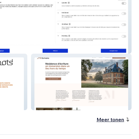
elivery
Manoir des Écrivains
Meer tonen