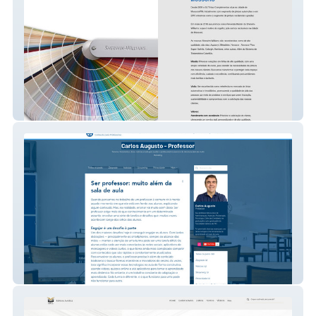
Só Tintas Mossoró
carlosaugusto.pro.br