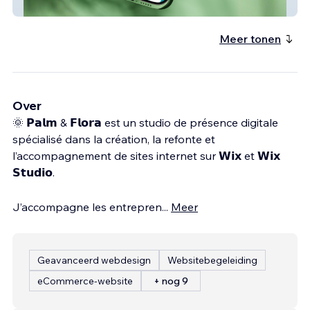
de wing foil
Meer tonen
Over
🌞 𝗣𝗮𝗹𝗺 & 𝗙𝗹𝗼𝗿𝗮 est un studio de présence digitale
spécialisé dans la création, la refonte et
l’accompagnement de sites internet sur 𝗪𝗶𝘅 et 𝗪𝗶𝘅
𝗦𝘁𝘂𝗱𝗶𝗼.
J’accompagne les entrepren
...
Meer
Geavanceerd webdesign
Websitebegeleiding
eCommerce-website
+ nog 9