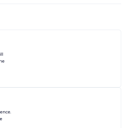
ll
the
ence.
he