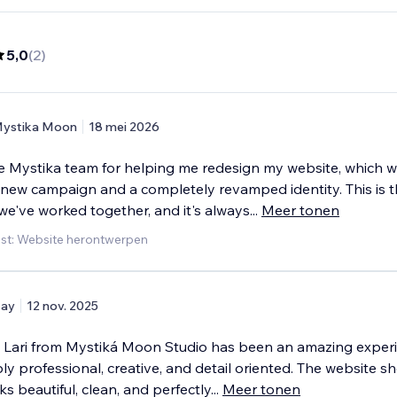
5,0
(
2
)
ystika Moon
18 mei 2026
e Mystika team for helping me redesign my website, which wi
a new campaign and a completely revamped identity. This is 
we've worked together, and it's always
...
Meer tonen
st: Website herontwerpen
ay
12 nov. 2025
 Lari from Mystiká Moon Studio has been an amazing experi
bly professional, creative, and detail oriented. The website s
s beautiful, clean, and perfectly
...
Meer tonen