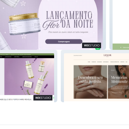
SlowPe
Lenor & Co.