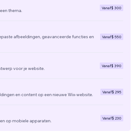
Vanaf
$ 300
 een thema.
epaste afbeeldingen, geavanceerde functies en
Vanaf
$ 550
Vanaf
$ 390
twerp voor je website.
Vanaf
$ 295
ldingen en content op een nieuwe Wix-website.
Vanaf
$ 230
zien op mobiele apparaten.