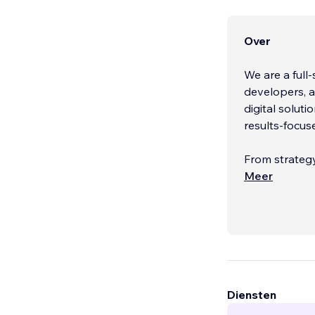
Over
We are a full
developers, a
digital soluti
results-focus
From strateg
clients every 
Meer
Diensten