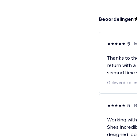
Beoordelingen
5
M
Thanks to th
return with 
second time 
Geleverde dien
5
R
Working with
She’s incredi
designed look