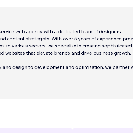
-service web agency with a dedicated team of designers,
nd content strategists. With over 5 years of experience prov
ons to various sectors, we specialize in creating sophisticated,
ed websites that elevate brands and drive business growth.
y and design to development and optimization, we partner w
step of the way to create digita
...