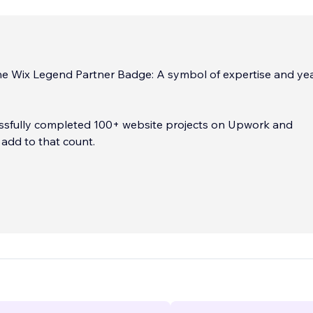
e Wix Legend Partner Badge: A symbol of expertise and yea
ssfully completed 100+ website projects on Upwork and
 add to that count.
eged to be a part of the Wix Marketplace, where I can continue
xpertise to anyone looking to stand out with a fantastic and
website.
...