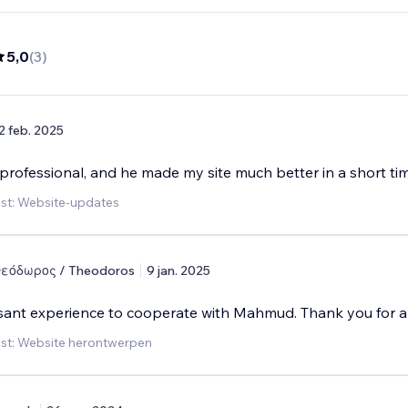
5,0
(
3
)
2 feb. 2025
 professional, and he made my site much better in a short ti
st: Website-updates
εόδωρος / Theodoros
9 jan. 2025
asant experience to cooperate with Mahmud. Thank you for al
st: Website herontwerpen