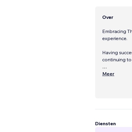
Over
Embracing Th
experience.
Having succe
continuing to
I feel privil
Meer
offering my e
professional 
Diensten