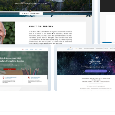
Automat
tes
Starseed Academy