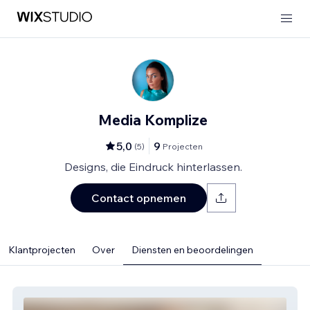
Media Komplize
5,0
9
(
5
)
Projecten
Designs, die Eindruck hinterlassen.
Contact opnemen
Klantprojecten
Over
Diensten en beoordelingen