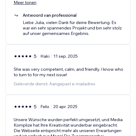
Meer tonen
Antwoord van professional
Liebe Julia, vielen Dank für deine Bewertung. Es
war ein sehr spannendes Projekt und bin sehr stolz
auf unser gemeinsames Ergebnis.
5
Haki
11 sep. 2025
She was very competent, calm, and friendly. I know who
to turn to for my next issue!
Geleverde dienst: Aangepast e-mailadres
5
Felix
20 apr. 2025
Unsere Wünsche wurden perfekt umgesetzt, und Media
Komplize hat Ihre Kreativität wunderbar eingebracht.
Die Webseite entspricht mehr als unseren Erwartungen
und ist einfach nur Mega! Die Zusammenarbei
...