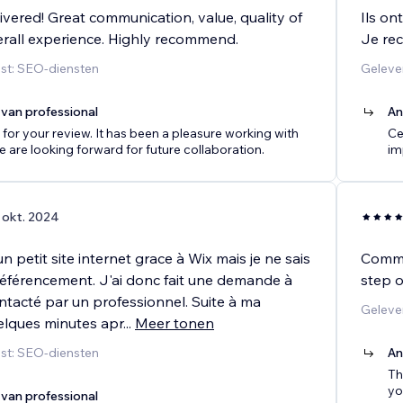
vered! Great communication, value, quality of
Ils on
rall experience. Highly recommend.
Je re
st: SEO-diensten
Geleve
van professional
An
for your review. It has been a pleasure working with
Ce
 are looking forward for future collaboration.
im
 okt. 2024
 petit site internet grace à Wix mais je ne sais
Commun
 référencement. J'ai donc fait une demande à
step o
ntacté par un professionnel. Suite à ma
Geleve
lques minutes apr
...
Meer tonen
st: SEO-diensten
An
Th
yo
van professional