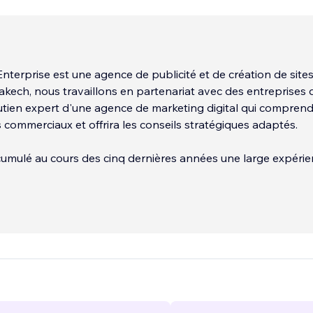
nterprise est une agence de publicité et de création de sit
kech, nous travaillons en partenariat avec des entreprises 
tien expert d'une agence de marketing digital qui compren
fs commerciaux et offrira les conseils stratégiques adaptés.
umulé au cours des cinq dernières années une large expéri
ting digital pour des entreprises, des hôtels, des Riads, des 
magasins, des boutiques situés partout dans le monde.
également nos clients dans les zones suivantes :
...