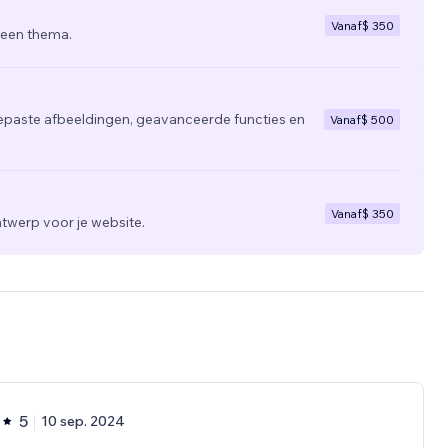
Vanaf
$ 350
 een thema.
epaste afbeeldingen, geavanceerde functies en
Vanaf
$ 500
Vanaf
$ 350
twerp voor je website.
5
10 sep. 2024