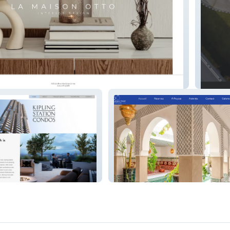
AAD Dri
Bô Riad Boutique