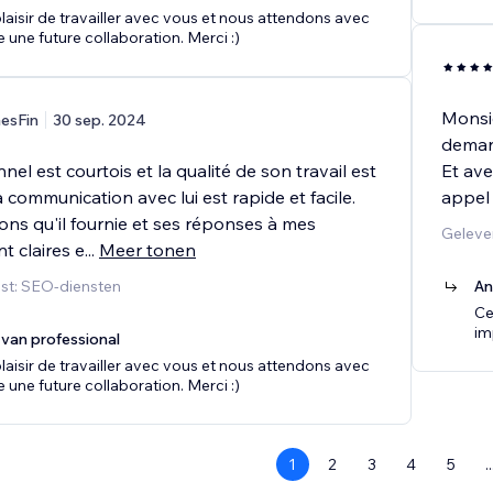
plaisir de travailler avec vous et nous attendons avec
 une future collaboration. Merci :)
Monsie
esFin
30 sep. 2024
demand
nel est courtois et la qualité de son travail est
Et ave
a communication avec lui est rapide et facile.
appel
ons qu'il fournie et ses réponses à mes
Geleve
t claires e
...
Meer tonen
st: SEO-diensten
An
Ce
im
van professional
plaisir de travailler avec vous et nous attendons avec
 une future collaboration. Merci :)
1
2
3
4
5
..