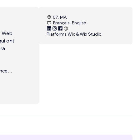
07, MA
Français, English
es Web
Platforms:
Wix & Wix Studio
qui ont
dra
ence
hôtels