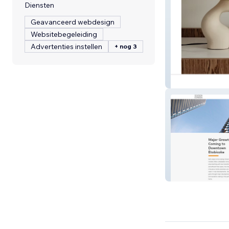
Diensten
Geavanceerd webdesign
Websitebegeleiding
Advertenties instellen
+ nog 3
La Maison Otto
Kipling Condos