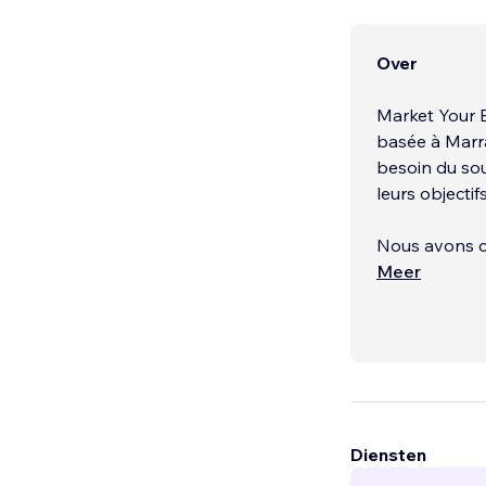
Over
Market Your E
basée à Marra
besoin du sou
leurs objecti
Nous avons c
dans le marke
Meer
de charme, des 
Nous servons 
Diensten