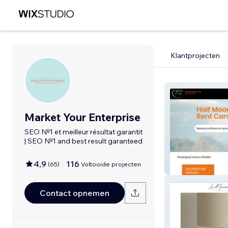
Klantprojecten
Market Your Enterprise
SEO №1 et meilleur résultat garantit
| SEO №1 and best result garanteed
4,9
116
(
65
)
Voltooide projecten
Half Moon Rent
Contact opnemen