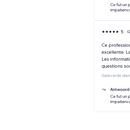
Ce fut un 
impatience
5
G
Ce profession
excellente. L
Les informati
questions son
Geleverde dien
Antwoord 
Ce fut un 
impatience