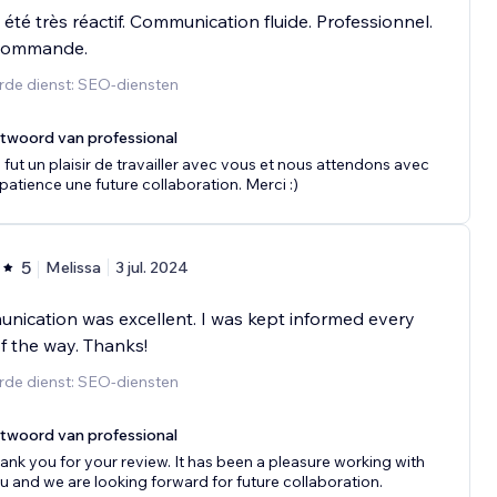
t été très réactif. Communication fluide. Professionnel.
commande.
rde dienst: SEO-diensten
twoord van professional
 fut un plaisir de travailler avec vous et nous attendons avec
patience une future collaboration. Merci :)
5
Melissa
3 jul. 2024
ication was excellent. I was kept informed every
f the way. Thanks!
rde dienst: SEO-diensten
twoord van professional
ank you for your review. It has been a pleasure working with
u and we are looking forward for future collaboration.