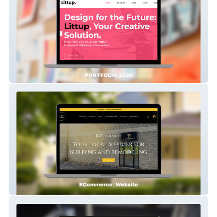
LittUp
JCD Products LLC