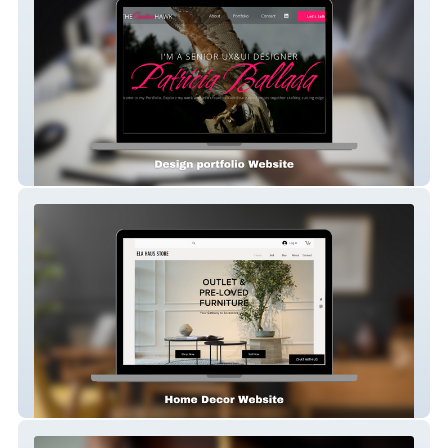
thecreativehawk
Elahaus