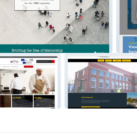
tist
Simonl
Hudson Light & Power