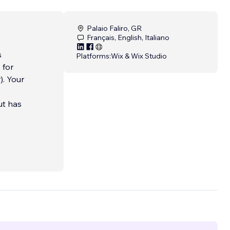
Palaio Faliro, GR
Français, English, Italiano
s
Platforms:
Wix & Wix Studio
 for
). Your
ut has