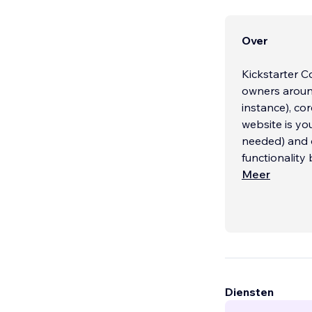
Over
Kickstarter 
owners around
instance), co
website is yo
needed) and d
functionality 
Meer
Diensten