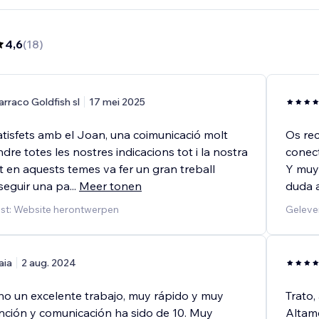
4,6
(
18
)
arraco Goldfish sl
17 mei 2025
tisfets amb el Joan, una coimunicació molt
Os re
ndre totes les nostres indicacions tot i la nostra
conect
t en aquests temes va fer un gran treball
Y muy 
seguir una pa
...
Meer tonen
duda 
st: Website herontwerpen
Geleve
aia
2 aug. 2024
o un excelente trabajo, muy rápido y muy
Trato,
ención y comunicación ha sido de 10. Muy
Altame