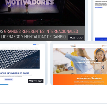
Leng d'
roducto Sanitario
Learning By Cooking