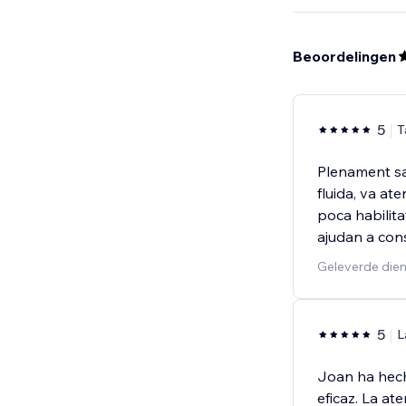
Beoordelingen
5
T
Plenament sa
fluida, va ate
poca habilita
ajudan a con
Geleverde dien
5
L
Joan ha hech
eficaz. La at