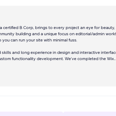
a certified B Corp, brings to every project an eye for beauty,
munity building and a unique focus on editorial/admin work
o you can run your site with minimal fuss.
 skills and long experience in design and interactive interfac
functionality development. We've completed the Wix
 and Web Designer certification.
orking with clients remotely. Even when we're not actively w
ou, we check in regularly and for free to offer advice and tips
s and to develop strategy.
...