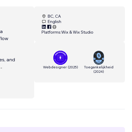
BC, CA
English
 a
Platforms:
Wix & Wix Studio
flow
es, and
Webdesigner
(
2025
)
Toegankelijkheid
(
2024
)
orking
, to