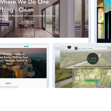
d
Behind 
Deselles Costa Rica