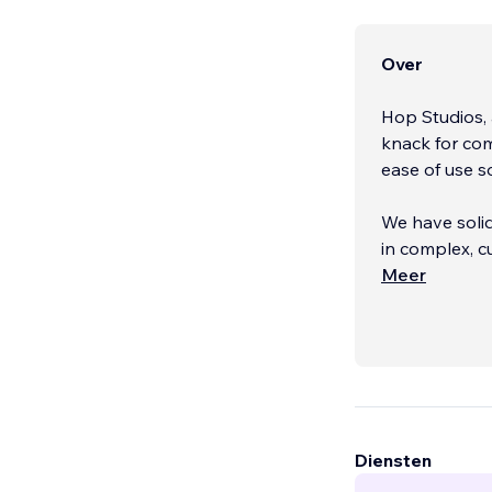
Over
Hop Studios, 
knack for com
ease of use s
We have solid
in complex, custom 
Accessibility
Meer
We excel at w
on tasks for y
review metric
Diensten