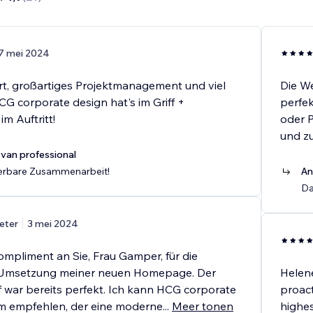
7 mei 2024
rt, großartiges Projektmanagement und viel
Die W
HCG corporate design hat's im Griff +
perfe
m Auftritt!
oder P
und zu
van professional
erbare Zusammenarbeit!
An
Da
eter
3 mei 2024
ompliment an Sie, Frau Gamper, für die
e Umsetzung meiner neuen Homepage. Der
Helene
f war bereits perfekt. Ich kann HCG corporate
proact
m empfehlen, der eine moderne
...
Meer tonen
highes