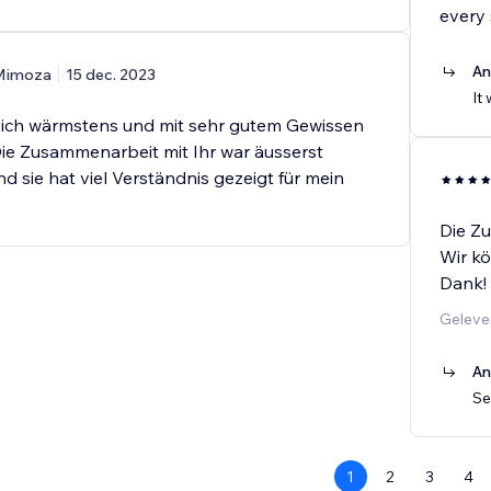
every
An
Mimoza
15 dec. 2023
It
ich wärmstens und mit sehr gutem Gewissen
ie Zusammenarbeit mit Ihr war äusserst
 sie hat viel Verständnis gezeigt für mein
Die Zu
Wir k
Dank!
Geleve
An
Se
1
2
3
4