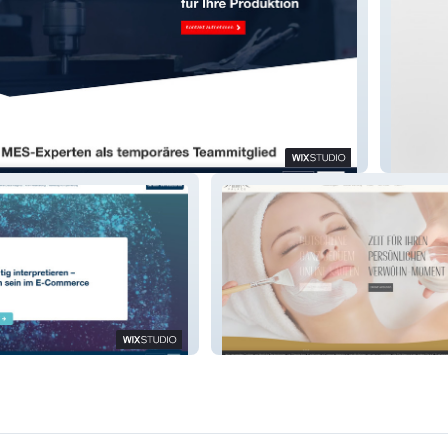
Landing
usiness consulting
Beauty Palace SCS