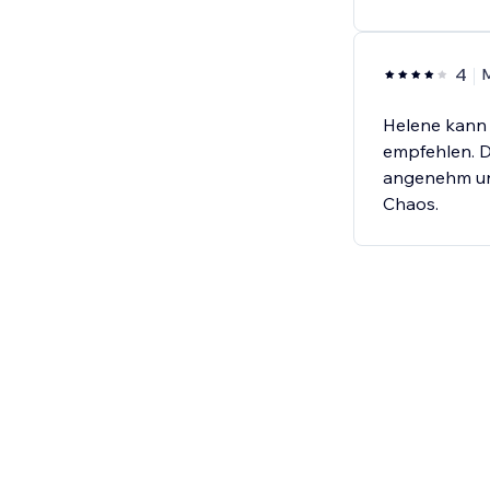
4
Helene kann 
empfehlen. D
angenehm und
Chaos.