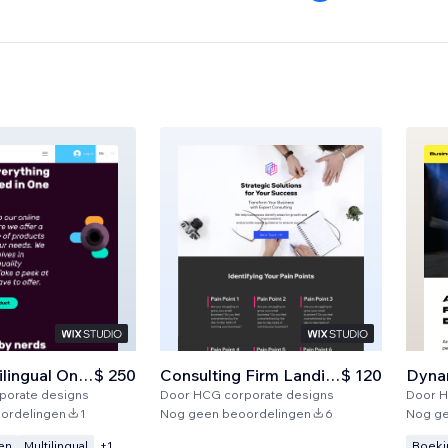
Fancy Multilingual Online Shop
$ 250
Consulting Firm Landing Page
$ 120
porate designs
Door
HCG corporate designs
Door
H
ordelingen
1
Nog geen beoordelingen
6
Nog ge
en
Multilingual
Boeki
+
1