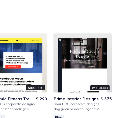
Dynamic Fitness Training
$ 290
Prime Interior Designs
$ 375
CG corporate designs
Door
HCG corporate designs
en beoordelingen
Nog geen beoordelingen
2
ng
Blog