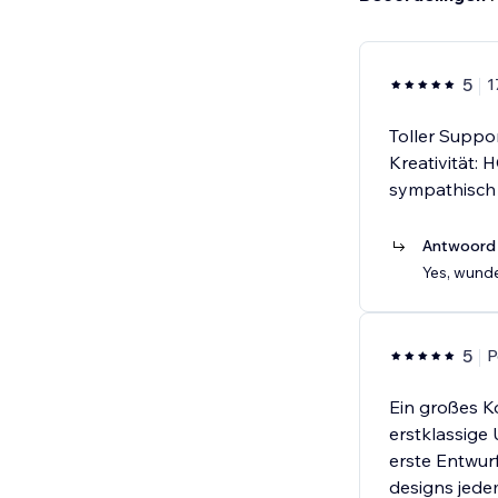
5
1
Toller Suppo
Kreativität: 
sympathisch i
Antwoord 
Yes, wund
5
P
Ein großes K
erstklassig
erste Entwur
designs jede