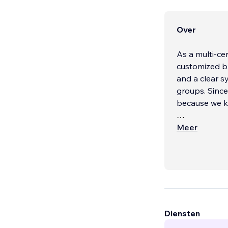
Over
As a multi-ce
customized br
and a clear sy
groups. Since
because we k
Your website i
Meer
Diensten