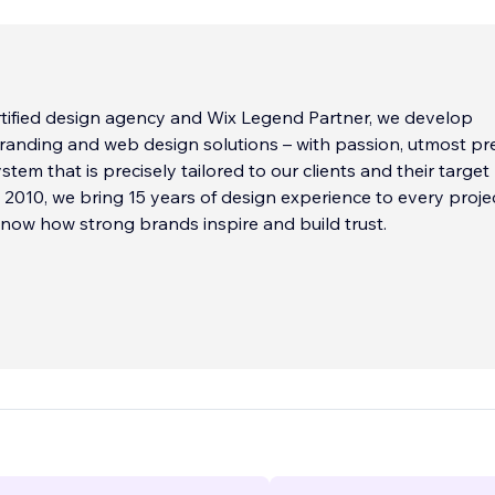
rtified design agency and Wix Legend Partner, we develop
anding and web design solutions – with passion, utmost pre
stem that is precisely tailored to our clients and their target
 2010, we bring 15 years of design experience to every projec
now how strong brands inspire and build trust.
s more than a digital business card – it's
...