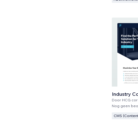
Industry C
Door
HCG cor
Nog geen beo