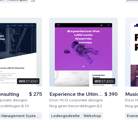
onsulting
$ 275
Experience the Ultimate Cosmic Journey
$ 390
Musi
porate designs
Door
HCG corporate designs
Door
H
ordelingen
10
Nog geen beoordelingen
2
Nog ge
CMS (Content Management Systeem)
Ledengedeelte
Webshop
Even