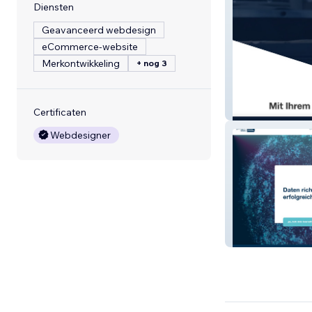
Diensten
Geavanceerd webdesign
eCommerce-website
Merkontwikkeling
+ nog 3
Peter Schaller
Certificaten
Webdesigner
gasber digital b