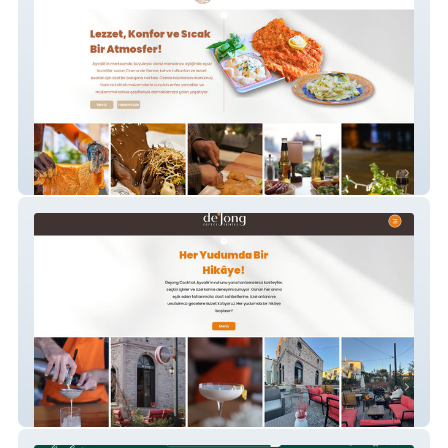
Caffecremma
Dejong Coctail