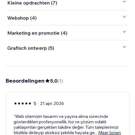
Kleine opdrachten (7)
Webshop (4)
Marketing en promotie (4)
Grafisch ontwerp (5)
Beoordelingen
5,0
(
1
)
5
21 apr. 2026
“Web sitemizin tasarım ve yayına alma sürecinde
gösterdikleri profesyonellik, hız ve çözüm odaklı
yaklaşımları gerçekten takdire değer. Tüm taleplerimizi
titizlikle dinleyip eksiksiz şekilde hayata ge
...
Meer tonen